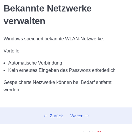
Der Router
Bekannte Netzwerke
Mit einem WLAN verbinden
verwalten
Netzwerkstatus prüfen
Windows speichert bekannte WLAN-Netzwerke.
Netzwerk- und Interneteinstellungen
Vorteile:
Bluetooth-Verbindungen
Automatische Verbindung
Öffentliche und private Netzwerke
Kein erneutes Eingeben des Passworts erforderlich
Sicheres Surfen im Internet
Gespeicherte Netzwerke können bei Bedarf entfernt
Häufige Netzwerkprobleme lösen
werden.
Praktische Übung
Merksätze
Zurück
Weiter
Zusammenfassung