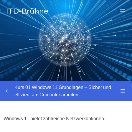
ITD-Brühne
Kurs 01 Windows 11 Grundlagen – Sicher und
effizient am Computer arbeiten
Einführung in Windows 11
0/11
Windows 11 bietet zahlreiche Netzwerkoptionen.
Desktop, Startmenü und Taskleiste
0/10