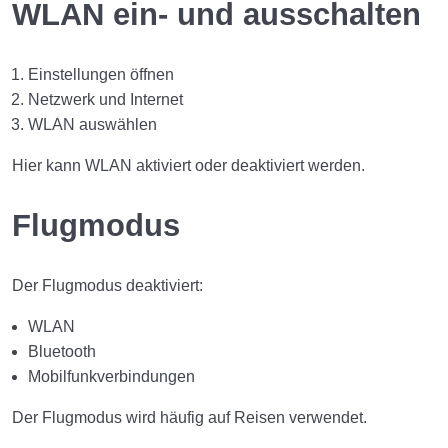
Arbeiten mit Fenstern und Anwendungen
WLAN ein- und ausschalten
0/11
Dateien und Ordner verwalten
0/12
Einstellungen öffnen
Nutzung des Datei-Explorers
Netzwerk und Internet
0/12
WLAN auswählen
Systemeinstellungen und Personalisierung
0/16
Hier kann WLAN aktiviert oder deaktiviert werden.
Netzwerke und Internetverbindungen
0/16
Flugmodus
Lernziele
Der Flugmodus deaktiviert:
Einführung
WLAN
Was ist ein Netzwerk?
Bluetooth
Was ist das Internet?
Mobilfunkverbindungen
Arten von Netzwerkverbindungen
Der Flugmodus wird häufig auf Reisen verwendet.